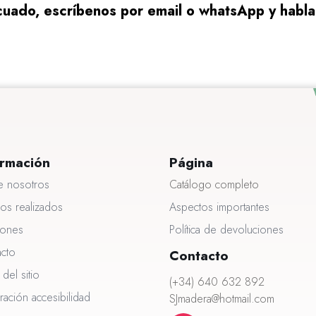
uado, escríbenos por email o whatsApp y habl
ormación
Página
e nosotros
Catálogo completo
jos realizados
Aspectos importantes
iones
Política de devoluciones
acto
Contacto
del sitio
(+34) 640 632 892
ración accesibilidad
SJmadera@hotmail.com