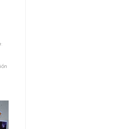
e:
ción