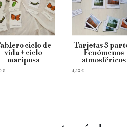
ablero ciclo de
Tarjetas 3 part
vida + ciclo
Fenómenos
mariposa
atmosféricos
00
€
4,50
€