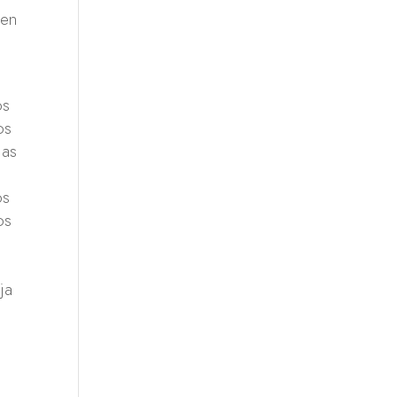
 en
os
os
las
os
os
ja