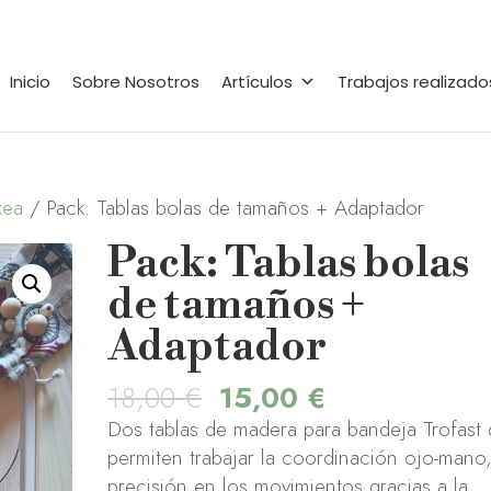
Inicio
Sobre Nosotros
Artículos
Trabajos realizado
kea
/ Pack: Tablas bolas de tamaños + Adaptador
Pack: Tablas bolas
de tamaños +
Adaptador
El
El
18,00
€
15,00
€
precio
precio
Dos tablas de madera para bandeja Trofast
original
actual
permiten trabajar la coordinación ojo-mano,
era:
es:
precisión en los movimientos gracias a la