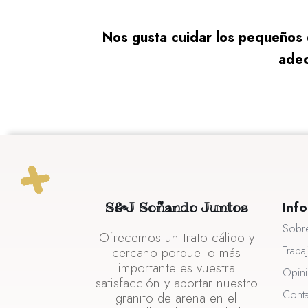
Nos gusta cuidar los pequeños de
adec
Inf
S&J Soñando Juntos
Sobr
Ofrecemos un trato cálido y
Traba
cercano porque lo más
importante es vuestra
Opin
satisfacción y aportar nuestro
Cont
granito de arena en el