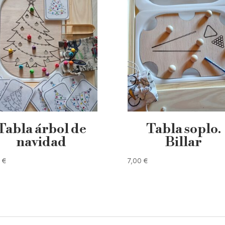
Tabla árbol de
Tabla soplo.
navidad
Billar
0
€
7,00
€