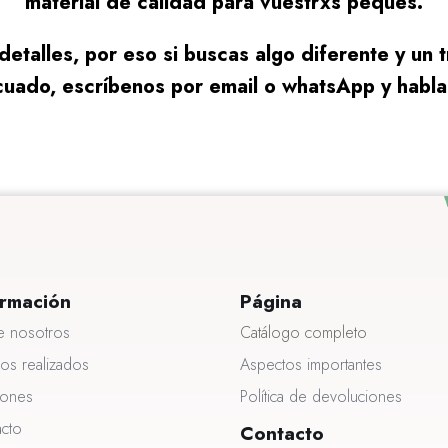
material de calidad para vuestrxs peques.
talles, por eso si buscas algo diferente y un tr
uado, escríbenos por email o whatsApp y habl
ormación
Página
e nosotros
Catálogo completo
jos realizados
Aspectos importantes
iones
Política de devoluciones
acto
Contacto