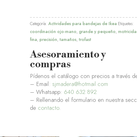
Categoría:
Actividades para bandejas de Ikea
Etiquetas:
coordinación ojo-mano
,
grande y pequeño
,
motricid
fina
,
precisión
,
tamaños
,
trofast
Asesoramiento y
compras
Pídenos el catálogo con precios a través d
– Email:
sjmadera@hotmail.com
– Whatsapp:
640 632 892
– Rellenando el formulario en nuestra sec
de
contacto
.