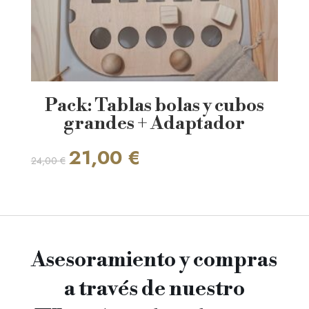
Pack: Tablas bolas y cubos
grandes + Adaptador
El
El
21,00
€
24,00
€
precio
precio
original
actual
era:
es:
24,00 €.
21,00 €.
Asesoramiento y compras
a través de nuestro