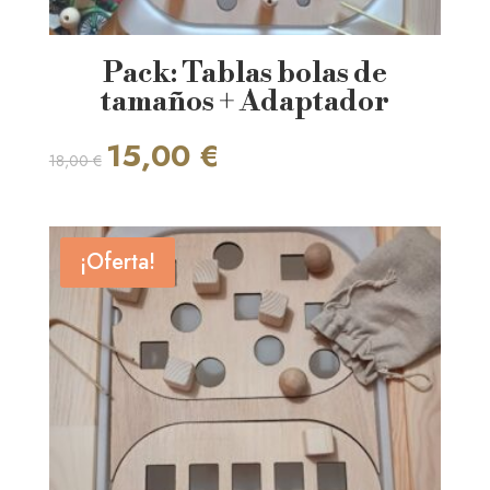
Pack: Tablas bolas de
tamaños + Adaptador
El
El
15,00
€
18,00
€
precio
precio
original
actual
era:
es:
18,00 €.
15,00 €.
¡Oferta!