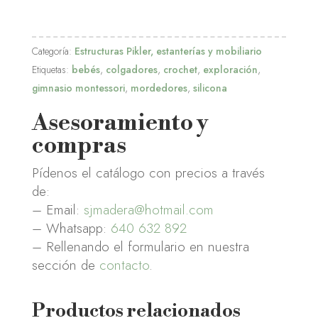
Categoría:
Estructuras Pikler, estanterías y mobiliario
Etiquetas:
bebés
,
colgadores
,
crochet
,
exploración
,
gimnasio montessori
,
mordedores
,
silicona
Asesoramiento y
compras
Pídenos el catálogo con precios a través
de:
– Email:
sjmadera@hotmail.com
– Whatsapp:
640 632 892
– Rellenando el formulario en nuestra
sección de
contacto
.
Productos relacionados