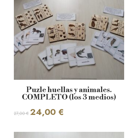
Puzle huellas y animales.
COMPLETO (los 3 medios)
El
El
24,00
€
27,00
€
precio
precio
original
actual
era:
es:
27,00 €.
24,00 €.