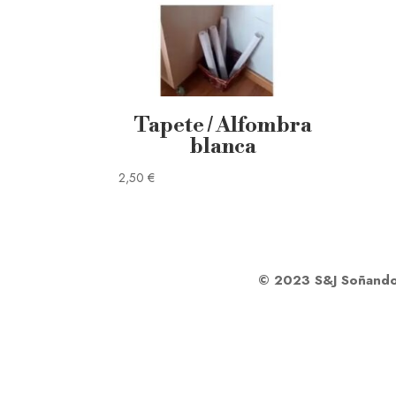
Tapete / Alfombra
blanca
2,50
€
© 2023 S&J Soñando J